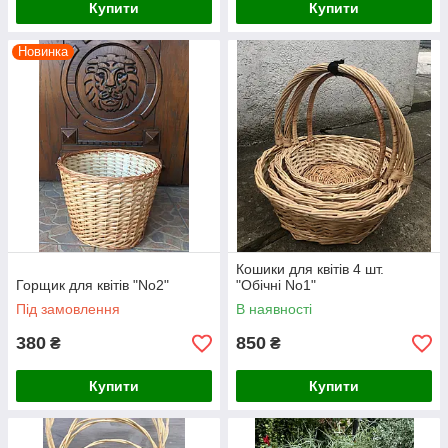
Купити
Купити
Новинка
Кошики для квітів 4 шт.
Горщик для квітів "No2"
"Обічні No1"
Під замовлення
В наявності
380
850
₴
₴
Купити
Купити