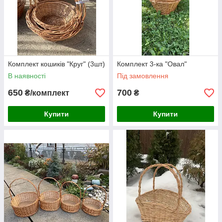
Комплект кошиків "Круг" (3шт)
Комплект 3-ка "Овал"
В наявності
Під замовлення
650
700
₴/комплект
₴
Купити
Купити