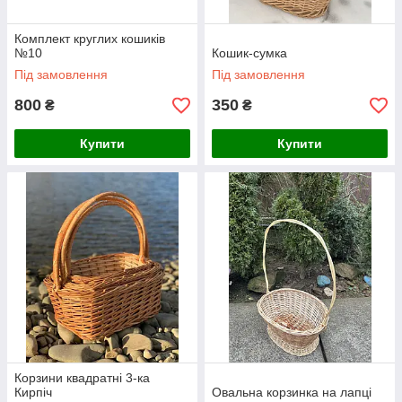
Комплект круглих кошиків
№10
Кошик-сумка
Під замовлення
Під замовлення
800
350
₴
₴
Купити
Купити
Корзини квадратні 3-ка
Кирпіч
Овальна корзинка на лапці