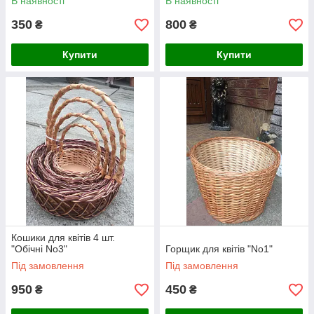
В наявності
В наявності
350
800
₴
₴
Купити
Купити
Кошики для квітів 4 шт.
"Обічні No3"
Горщик для квітів "No1"
Під замовлення
Під замовлення
950
450
₴
₴