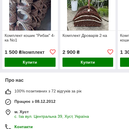
Комплект кошик "Рибак" 4-
Комплект Дроварів 2-ка
Комп
ка No1
коши
1 500
2 900
1 3
₴/комплект
₴
Купити
Купити
Про нас
100% позитивних з 72 відгуків за рік
Працює з 08.12.2012
м. Хуст
с. Іза вул. Центральна 39, Хуст, Україна
Контакти