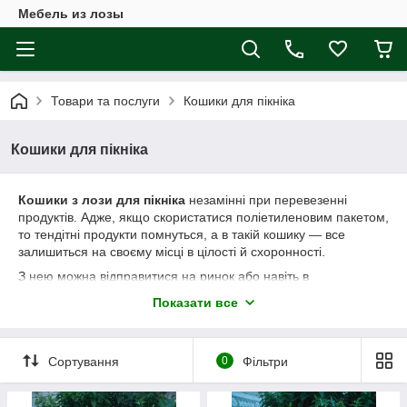
Мебель из лозы
Товари та послуги
Кошики для пікніка
Кошики для пікніка
Кошики
з лози
для пікніка
незамінні при перевезенні
продуктів. Адже, якщо скористатися поліетиленовим пакетом,
то тендітні продукти помнуться, а в такій кошику — все
залишиться на своєму місці в цілості й схоронності.
З нею можна відправитися на ринок або навіть в
супермаркет. Склавши в неї продукти, що вимагають дуже
Показати все
обережного поводження, ви можете не турбуватися за їх
збереження.
Сортування
0
Фільтри