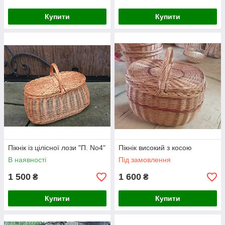
Купити
Купити
Пікнік із цілісної лози "П. No4"
Пікнік високий з косою
В наявності
Під замовлення
1 500
1 600
₴
₴
Купити
Купити