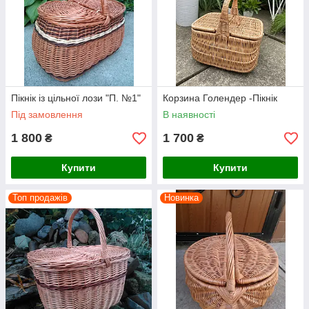
Пікнік із цільної лози "П. №1"
Корзина Голендер -Пікнік
Під замовлення
В наявності
1 800
1 700
₴
₴
Купити
Купити
Топ продажів
Новинка