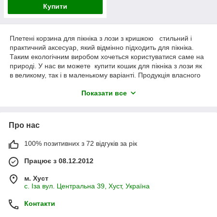
Купити
Плетені корзина для пікніка з лози з кришкою стильний і
практичний аксесуар, який відмінно підходить для пікніка.
Таким екологічним виробом хочеться користуватися саме на
природі. У нас ви можете купити кошик для пікніка з лози як
в великому, так і в маленькому варіанті. Продукція власного
виробництва з натурального матеріалу порадує вас
Показати все
поєднанням привабливого дизайну, функціональності і
невисокої ціни. Всі кошики на сайті можна замовити в роздріб
або оптом.
Про нас
Плетена корзина для пікніка з кришкою
100% позитивних з 72 відгуків за рік
недорого
Працює з 08.12.2012
Вирушаючи на пікнік, хочеться взяти з собою побільше
смачних продуктів. Плетений кошик з кришкою для
м. Хуст
пікніка здатна успішно замінити собою пластиковий пакет. В
с. Іза вул. Центральна 39, Хуст, Україна
ній ваші речі точно не помнуться і не ушкодяться. З
такою кошиком з лози можна відправитися як на пішу
Контакти
прогулянку, так і взяти її з собою в автомобіль. Наша