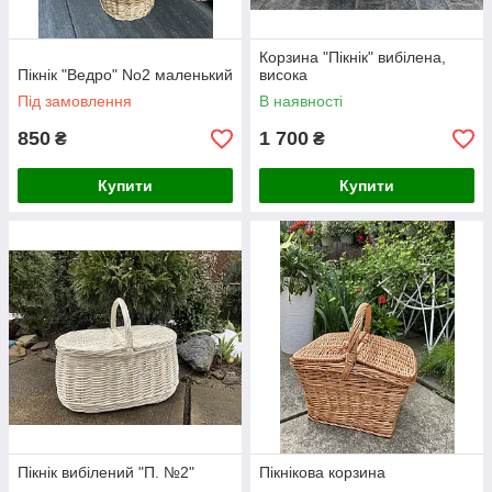
Корзина "Пікнік" вибілена,
Пікнік "Ведро" No2 маленький
висока
Під замовлення
В наявності
850
1 700
₴
₴
Купити
Купити
Пікнік вибілений "П. №2"
Пікнікова корзина