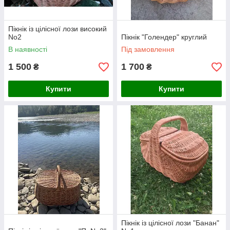
Пікнік із цілісної лози високий
No2
Пікнік "Голендер" круглий
В наявності
Під замовлення
1 500
1 700
₴
₴
Купити
Купити
Пікнік із цілісної лози "Банан"