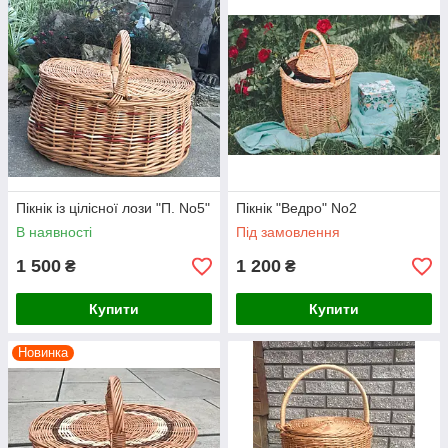
Пікнік із цілісної лози "П. No5"
Пікнік "Ведро" No2
В наявності
Під замовлення
1 500
1 200
₴
₴
Купити
Купити
Новинка