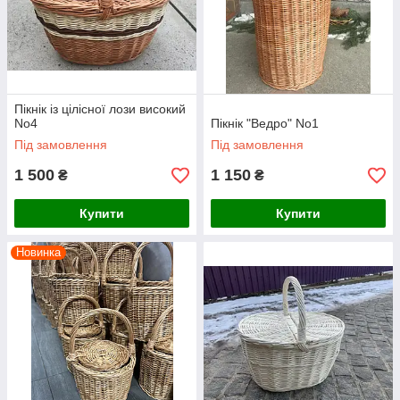
Пікнік із цілісної лози високий
No4
Пікнік "Ведро" No1
Під замовлення
Під замовлення
1 500
1 150
₴
₴
Купити
Купити
Новинка