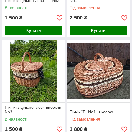
Пікнік із цільної лози "П. No2"
No1
В наявності
Під замовлення
1 500
2 500
₴
₴
Купити
Купити
Пікнік із цілісної лози високий
No3
Пікнік "П. No1" з косою
В наявності
Під замовлення
1 500
1 800
₴
₴