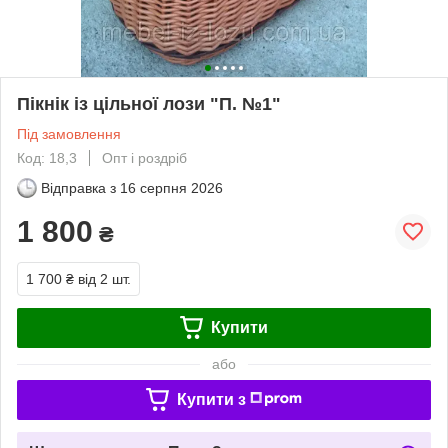
Пікнік із цільної лози "П. №1"
Під замовлення
Код: 18,3
Опт і роздріб
Відправка з
16 серпня 2026
1 800
₴
1 700 ₴
від 2 шт.
Купити
або
Купити з