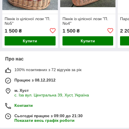
Пікнік із цілісної лози "П.
Пікнік із цілісної лози "П.
Пара
No5"
No4"
1 500
1 500
2 2
₴
₴
Купити
Купити
Про нас
100% позитивних з 72 відгуків за рік
Працює з 08.12.2012
м. Хуст
с. Іза вул. Центральна 39, Хуст, Україна
Контакти
Сьогодні працює з 09:00 до 21:30
Показати весь графік роботи