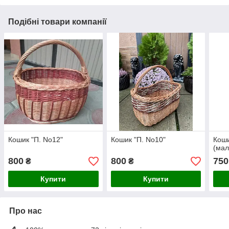
Подібні товари компанії
Кошик "П. No12"
Кошик "П. No10"
Коши
(мал
800
800
750
₴
₴
Купити
Купити
Про нас