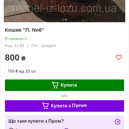
Кошик "П. No6"
В наявності
Код: 11,68
Опт і роздріб
800
₴
750 ₴
від 10 шт.
Купити
або
Купити з
Що таке купити з Пром?