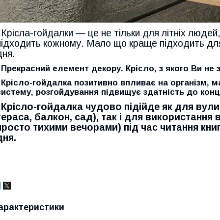
Крісла-гойдалки — це не тільки для літніх людей, 
підходить кожному. Мало що краще підходить для
дня.
Прекрасний елемент декору. Крісло, з якого Ви не 
Крісло-гойдалка позитивно впливає на організм, 
систему, розгойдування підвищує здатність до конц
Крісло-гойдалка чудово підійде як для вули
тераса, балкон, сад), так і для використання 
просто тихими вечорами) під час читання кни
дня.
арактеристики