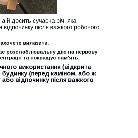
а й досить сучасна річ, яка
 відпочинку після важкого робочого
захочете вилазити.
має розслаблювальну дію на нервову
ентрації та покращує пам'ять.
чного використання (відкрита
в будинку (перед каміном, або ж
г або відпочинку після важкого