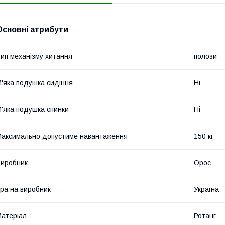
Основні атрибути
ип механізму хитання
полози
'яка подушка сидіння
Ні
'яка подушка спинки
Ні
аксимально допустиме навантаження
150 кг
иробник
Орос
раїна виробник
Україна
атеріал
Ротанг