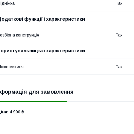
ідніжка
Так
Додаткові функції і характеристики
озбірна конструкція
Так
Користувальницькі характеристики
оже митися
Так
нформація для замовлення
іна:
4 900 ₴