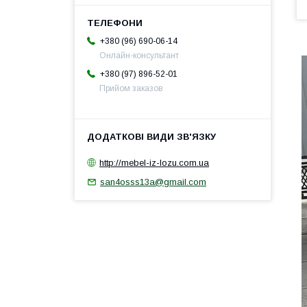
+380 (96) 690-06-14
Онлайн-консультант
+380 (97) 896-52-01
Прийом заказов
http://mebel-iz-lozu.com.ua
san4osss13a@gmail.com