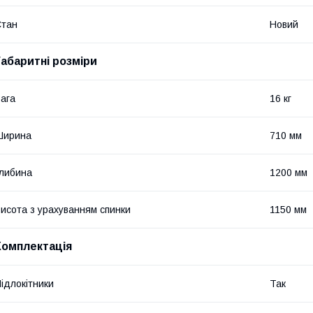
Стан
Новий
Габаритні розміри
ага
16 кг
Ширина
710 мм
либина
1200 мм
исота з урахуванням спинки
1150 мм
Комплектація
ідлокітники
Так