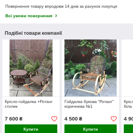
Повернення товару впродовж 14 днів за рахунок покупця
Всі умови повернення
Подібні товари компанії
Крісло-гойдалка +Ротанг
Гойдалка букова "Ротанг"
Кріс
столик
коричнева №1
біла
7 600
4 500
4 9
₴
₴
Купити
Купити