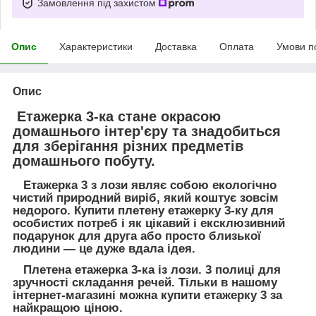
Замовлення під захистом
Опис
Характеристики
Доставка
Оплата
Умови п
Опис
Етажерка 3-ка стане окрасою
домашнього інтер'єру та знадобиться
для зберігання різних предметів
домашнього побуту.
Етажерка 3 з лози являє собою екологічно
чистий природний виріб, який коштує зовсім
недорого. Купити плетену етажерку 3-ку для
особистих потреб і як цікавий і ексклюзивний
подарунок для друга або просто близької
людини — це дуже вдала ідея.
Плетена етажерка 3-ка із лози. 3 полиці для
зручності складання речей. Тільки в нашому
інтернет-магазині можна купити етажерку 3 за
найкращою ціною.