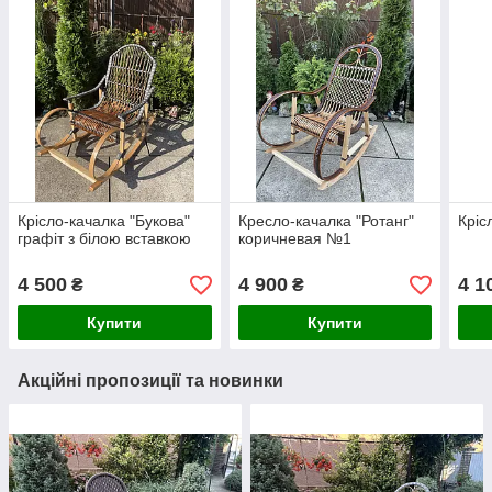
Крісло-качалка "Букова"
Кресло-качалка "Ротанг"
Кріс
графіт з білою вставкою
коричневая №1
4 500
4 900
4 1
₴
₴
Купити
Купити
Акційні пропозиції та новинки