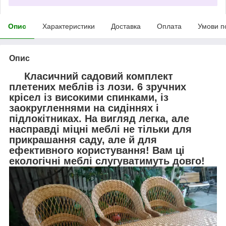
Опис
Характеристики
Доставка
Оплата
Умови п
Опис
Класичний садовий комплект
плетених меблів із лози. 6 зручних
крісел із високими спинками, із
заокругленнями на сидіннях і
підлокітниках. На вигляд легка, але
насправді міцні меблі не тільки для
прикрашання саду, але й для
ефективного користування! Вам ці
екологічні меблі слугуватимуть довго!