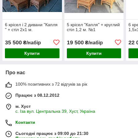
6 крісел і 2 дивани "Капля
5 крісел "Капля" + круглий
6 кр
" + стіл 2х1 м.
стіл 1,2 м. №1
1,5х
35 500
19 500
22 
₴/набір
₴/набір
Купити
Купити
Про нас
100% позитивних з 72 відгуків за рік
Працює з 08.12.2012
м. Хуст
с. Іза вул. Центральна 39, Хуст, Україна
Контакти
Сьогодні працює з 09:00 до 21:30