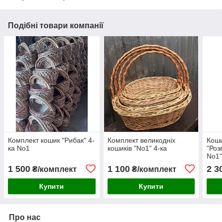
Подібні товари компанії
Комплект кошик "Рибак" 4-
Комплект великодніх
Коши
ка No1
кошиків "No1" 4-ка
"Роз
No1
1 500
1 100
2 3
₴/комплект
₴/комплект
Купити
Купити
Про нас