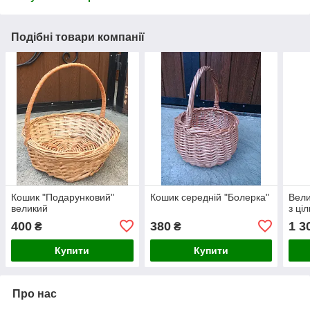
Подібні товари компанії
Кошик "Подарунковий"
Кошик середній "Болерка"
Вели
великий
з ці
400
380
1 3
₴
₴
Купити
Купити
Про нас