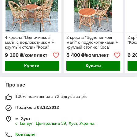
4 кресла "Відпочинкові
2 кресла "Відпочинкові
2 кр
малі" с подлокотником +
малі" с подлокотниками +
"Кос
круглый столик "Коса"
круглый столик "Коса"
9 100
5 400
6 2
₴/комплект
₴/комплект
Купити
Купити
Про нас
100% позитивних з 72 відгуків за рік
Працює з 08.12.2012
м. Хуст
с. Іза вул. Центральна 39, Хуст, Україна
Контакти