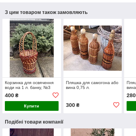
З цим товаром також замовляють
Корзинка для освячення
Пляшка для самогона або
Пляш
води на 1 л. банку, №3
вина 0,75 л.
вина
400
280
₴
300
₴
Купити
Подібні товари компанії