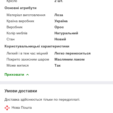
Крісло
2 шт.
Основні атрибути
Матеріал виготовлення
Лоза
Країна виробник
Україна
Виробник
Орос
Колір меблів
Натуральний
Стан
Новий
Користувальницькі характеристики
Легкий і в теж час міцний
Легко переноситься
Покрито захисним шаром
Масляним лаком
Може митися
Так
Приховати
Умови доставки
Доставка здійснюється тільки по передоплаті.
Нова Пошта