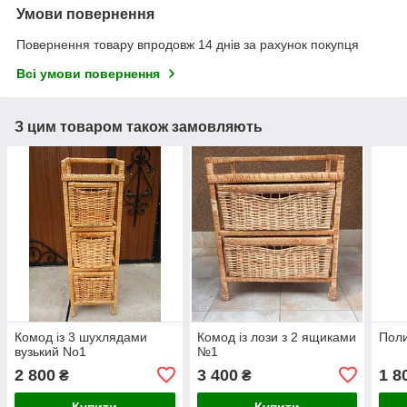
Умови повернення
Повернення товару впродовж 14 днів за рахунок покупця
Всі умови повернення
З цим товаром також замовляють
Комод із 3 шухлядами
Комод із лози з 2 ящиками
Поли
вузький No1
№1
2 800
3 400
1 8
₴
₴
Купити
Купити