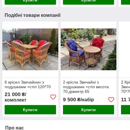
Подібні товари компанії
6 крісел Звичайних з
2 крісла Звичайні з
2 Кр
подушками +стіл 120*70
подушками +стіл висота
Звич
70,діаметр 65
70*7
21 000
₴/
9 500
11 
₴/набір
комплект
Купити
Купити
Про нас