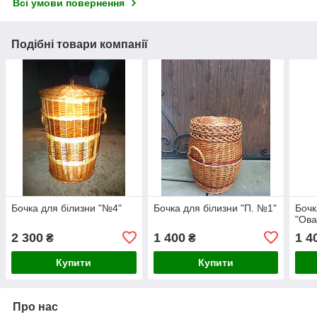
Всі умови повернення
Подібні товари компанії
Бочка для білизни "№4"
Бочка для білизни "П. №1"
Бочк
"Ова
2 300
1 400
1 4
₴
₴
Купити
Купити
Про нас