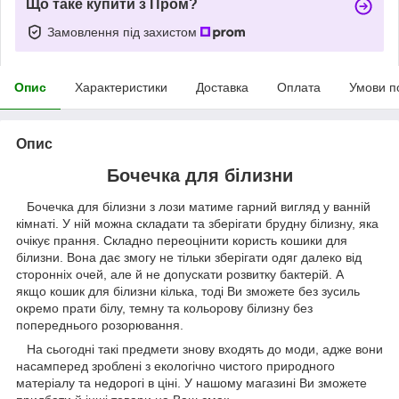
Що таке купити з Пром?
Замовлення під захистом
Опис
Характеристики
Доставка
Оплата
Умови п
Опис
Бочечка для білизни
Бочечка для білизни з лози матиме гарний вигляд у ванній
кімнаті. У ній можна складати та зберігати брудну білизну, яка
очікує прання. Складно переоцінити користь кошики для
білизни. Вона дає змогу не тільки зберігати одяг далеко від
сторонніх очей, але й не допускати розвитку бактерій. А
якщо кошик для білизни кілька, тоді Ви зможете без зусиль
окремо прати білу, темну та кольорову білизну без
попереднього розорювання.
На сьогодні такі предмети знову входять до моди, адже вони
насамперед зроблені з екологічно чистого природного
матеріалу та недорогі в ціні. У нашому магазині Ви зможете