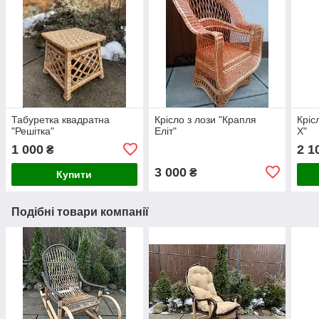
Табуретка квадратна
Крісло з лози "Крапля
Кріс
"Решітка"
Еліт"
Х"
1 000
2 1
₴
3 000
₴
Купити
Подібні товари компанії