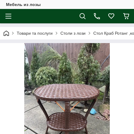
Мебель из лозы
Товари та послуги
Столи з лози
Стол Краб Ротанг ,к