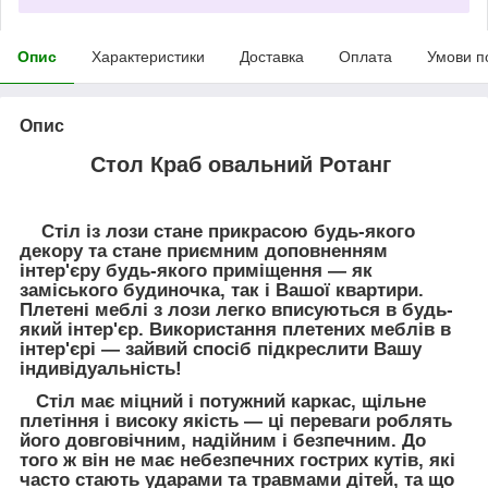
Опис
Характеристики
Доставка
Оплата
Умови п
Опис
Стол Краб овальний Ротанг
Стіл із лози стане прикрасою будь-якого
декору та стане приємним доповненням
інтер'єру будь-якого приміщення — як
заміського будиночка, так і Вашої квартири.
Плетені меблі з лози легко вписуються в будь-
який інтер'єр. Використання плетених меблів в
інтер'єрі — зайвий спосіб підкреслити Вашу
індивідуальність!
Стіл має міцний і потужний каркас, щільне
плетіння і високу якість — ці переваги роблять
його довговічним, надійним і безпечним. До
того ж він не має небезпечних гострих кутів, які
часто стають ударами та травмами дітей, та що