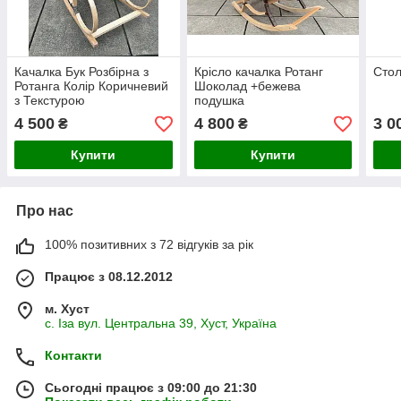
Качалка Бук Розбірна з
Крісло качалка Ротанг
Стол
Ротанга Колір Коричневий
Шоколад +бежева
з Текстурою
подушка
4 500
4 800
3 0
₴
₴
Купити
Купити
Про нас
100% позитивних з 72 відгуків за рік
Працює з 08.12.2012
м. Хуст
с. Іза вул. Центральна 39, Хуст, Україна
Контакти
Сьогодні працює з 09:00 до 21:30