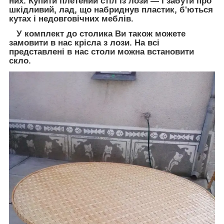
них. Купити плетений стіл із лози — і забути про
шкідливий, лад, що набриднув пластик, б'ються
кутах і недовговічних меблів.
У комплект до столика Ви також можете
замовити в нас крісла з лози. На всі
представлені в нас столи можна встановити
скло.