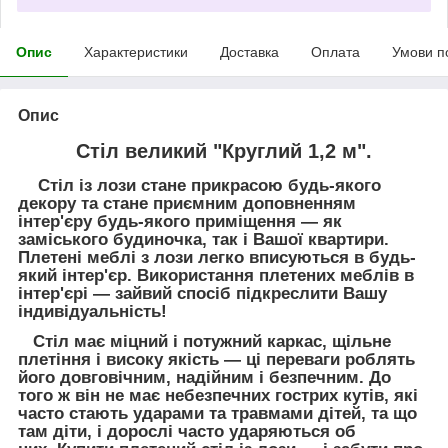
Опис
Характеристики
Доставка
Оплата
Умови п
Опис
Стіл великий "Круглий 1,2 м".
Стіл із лози стане прикрасою будь-якого
декору та стане приємним доповненням
інтер'єру будь-якого приміщення — як
заміського будиночка, так і Вашої квартири.
Плетені меблі з лози легко вписуються в будь-
який інтер'єр. Використання плетених меблів в
інтер'єрі — зайвий спосіб підкреслити Вашу
індивідуальність!
Стіл має міцний і потужний каркас, щільне
плетіння і високу якість — ці переваги роблять
його довговічним, надійним і безпечним. До
того ж він не має небезпечних гострих кутів, які
часто стають ударами та травмами дітей, та що
там діти, і дорослі часто ударяються об