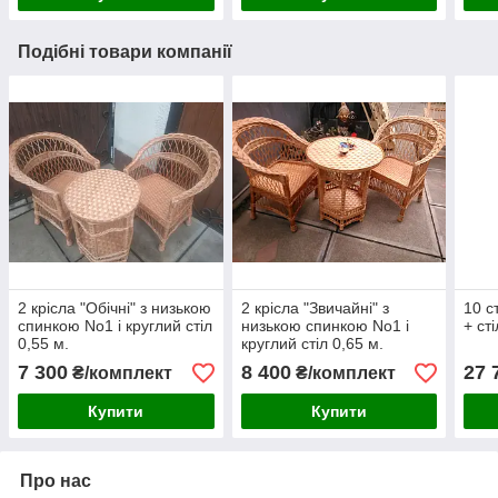
Подібні товари компанії
2 крісла "Обічні" з низькою
2 крісла "Звичайні" з
10 с
спинкою No1 і круглий стіл
низькою спинкою No1 і
+ ст
0,55 м.
круглий стіл 0,65 м.
7 300
8 400
27 
₴/комплект
₴/комплект
Купити
Купити
Про нас