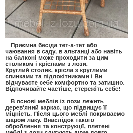
Приємна бесіда тет-а-тет або
чаювання в саду, в альтанці або навіть
на балконі може проходити за цим
столиком і кріслами з лози.
Круглий столик, крісла з круглими
спинками та підлокітниками і Ви
відчуваєте себе комфортно та затишно.
Відпочивайте частіше, стережіть себе!
В основі меблів із лози лежить
дерев'яний каркас, що підвищує її
міцність. Після цього меблі покриваємо
шаром лаку. Внаслідок такого
оброблення та конструкції, плетені
меблі з лози слугують дуже довго,