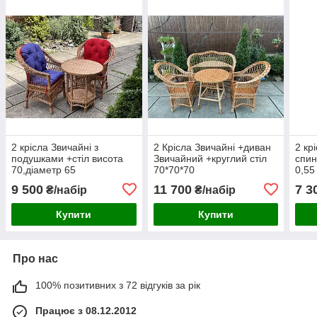
2 крісла Звичайні з
2 Крісла Звичайні +диван
2 кр
подушками +стіл висота
Звичайний +круглий стіл
спин
70,діаметр 65
70*70*70
0,55
9 500
11 700
7 3
₴/набір
₴/набір
Купити
Купити
Про нас
100% позитивних з 72 відгуків за рік
Працює з 08.12.2012