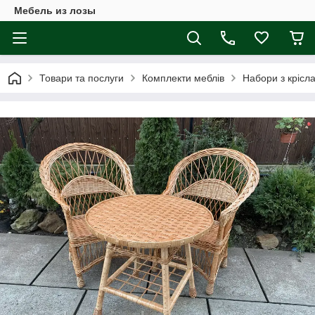
Мебель из лозы
Товари та послуги
Комплекти меблів
Набори з крісл