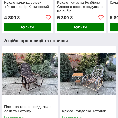
Крісло качалка з лози
Крісло -качалка Розбірна
Кача
+Ротанг колір Коричневий
Слонова кость з подушкою
на вибір
4 800
5 300
5 8
₴
₴
Купити
Купити
Акційні пропозиції та новинки
Плетена крісло -гойдалка з
лози та Ротангу
Крісло -гойдалка +столик
В наявності
В наявності