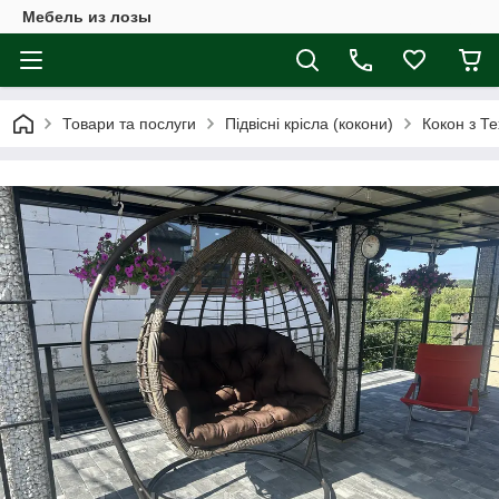
Мебель из лозы
Товари та послуги
Підвісні крісла (кокони)
Кокон з Т