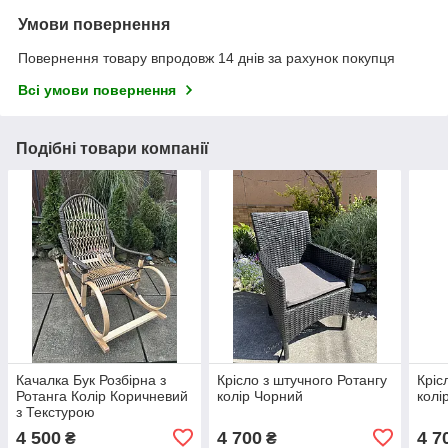
Умови повернення
Повернення товару впродовж 14 днів за рахунок покупця
Всі умови повернення
Подібні товари компанії
Качалка Бук Розбірна з
Крісло з штучного Ротангу
Кріс
Ротанга Колір Коричневий
колір Чорний
колі
з Текстурою
4 500
4 700
4 7
₴
₴