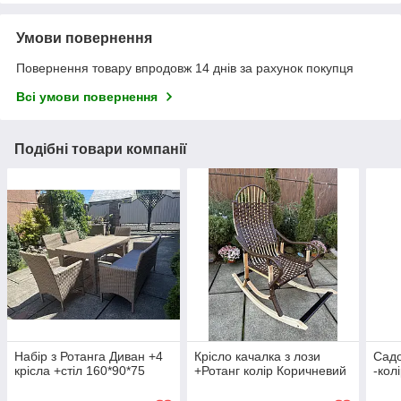
Умови повернення
Повернення товару впродовж 14 днів за рахунок покупця
Всі умови повернення
Подібні товари компанії
Набір з Ротанга Диван +4
Крісло качалка з лози
Садо
крісла +стіл 160*90*75
+Ротанг колір Коричневий
-кол