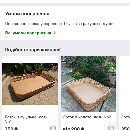
Умови повернення
Повернення товару впродовж 14 днів за рахунок покупця
Всі умови повернення
Подібні товари компанії
Лоток із суцільної лози
Лоток із колотої лози No2
Лото
No1
350
200
350
₴
від
₴