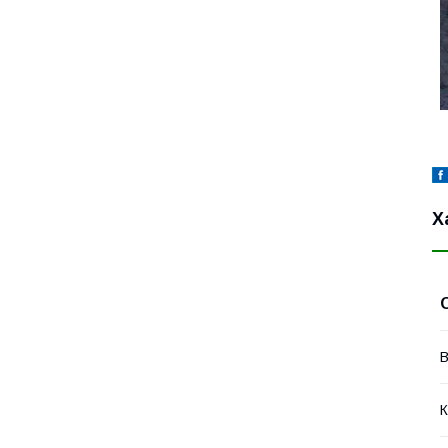
Х
В
К