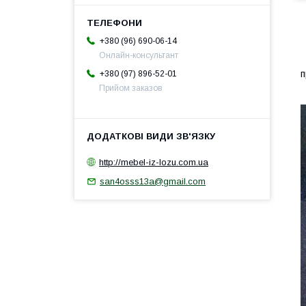
+380 (96) 690-06-14
Онлайн-консультант
Н
п
+380 (97) 896-52-01
Прийом заказов
Р
http://mebel-iz-lozu.com.ua
san4osss13a@gmail.com