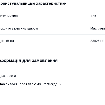
Користувальницькі характеристики
оже митися
Так
окрито захисним шаром
Масляни
ДхШхВ см
33х26х11
нформація для замовлення
іна:
600 ₴
Можливості поставок:
40 шт./тиждень