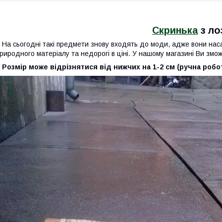
Скринька
з ло
а сьогодні такі предмети знову входять до моди, адже вони наса
риродного матеріалу та недорогі в ціні. У нашому магазині Ви змо
озмір може відрізнятися від нижчих на 1-2 см (ручна робот