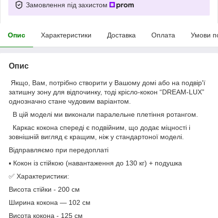
Замовлення під захистом
Опис
Характеристики
Доставка
Оплата
Умови п
Опис
Якщо, Вам, потрібно створити у Вашому домі або на подвір'ї
затишну зону для відпочинку, тоді крісло-кокон “DREAM-LUX”
однозначно стане чудовим варіантом.
В цій моделі ми виконали паралельне плетіння ротангом.
Каркас кокона спереді є подвійним, що додає міцності і
зовнішній вигляд є кращим, ніж у стандартоної моделі.
Відправляємо при передоплаті
▪️ Кокон із стійкою (навантаження до 130 кг) + подушка
✅ Характеристики:
Висота стійки - 200 см
Ширина кокона — 102 см
Висота кокона - 125 см