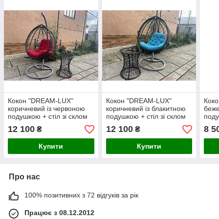
Кокон "DREAM-LUX"
Кокон "DREAM-LUX"
Кок
коричневий із червоною
коричневий із блакитною
беже
подушкою + стіл зі склом
подушкою + стіл зі склом
под
12 100
12 100
8 5
₴
₴
Купити
Купити
Про нас
100% позитивних з 72 відгуків за рік
Працює з 08.12.2012