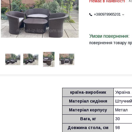
Немає в наявності
К
+380978965201
повернення товару п
країна-виробник
Україна
Матеріал сидіння
Штучний
Матеріал корпусу
Метал
Вага, кг
30
Довжина стола, см
98