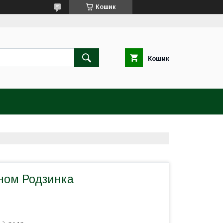
Кошик
Кошик
аном Родзинка