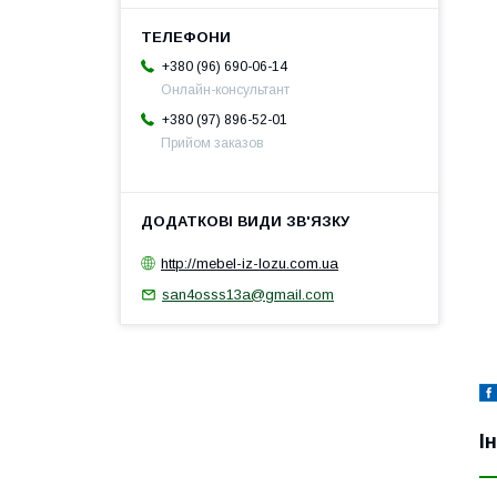
+380 (96) 690-06-14
Онлайн-консультант
+380 (97) 896-52-01
Прийом заказов
http://mebel-iz-lozu.com.ua
san4osss13a@gmail.com
І