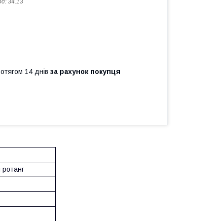
од:
34.13
ротягом 14 днів
за рахунок покупця
 ротанг