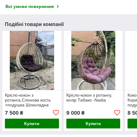
Всі умови повернення
Подібні товари компанії
Крісло-кокон з
Крісло-кокон з ротангу,
Коко
ротанга,Слонова кость
колір Табако -Nadia
Кори
+подушка Шоколадна
под
7 500
9 000
8 5
₴
₴
Купити
Купити