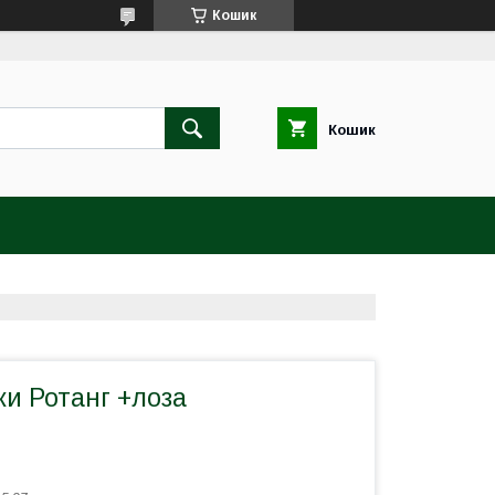
Кошик
Кошик
ки Ротанг +лоза