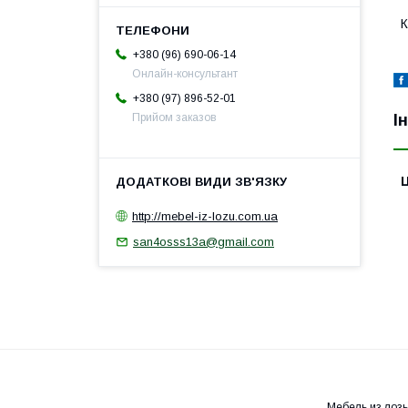
К
+380 (96) 690-06-14
Онлайн-консультант
+380 (97) 896-52-01
І
Прийом заказов
Ц
http://mebel-iz-lozu.com.ua
san4osss13a@gmail.com