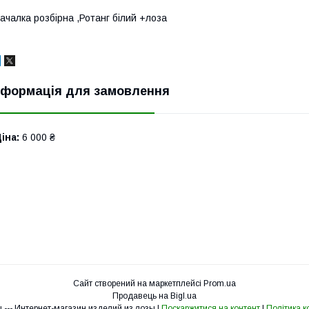
ачалка розбірна ,Ротанг білий +лоза
нформація для замовлення
іна:
6 000 ₴
Сайт створений на маркетплейсі
Prom.ua
Продавець на Bigl.ua
Мебель из лозы --- Интернет-магазин изделий из лозы |
Поскаржитися на контент
|
Політика к