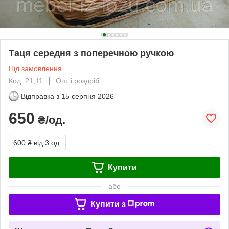
Таця середня з поперечною ручкою
Під замовлення
Код: 21,11
Опт і роздріб
Відправка з
15 серпня 2026
650
₴/од.
600 ₴
від 3 од.
Купити
або
Купити з