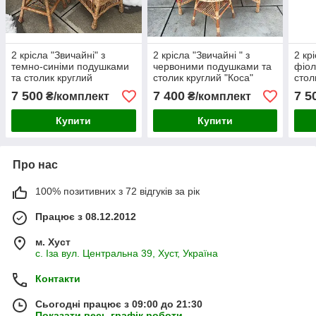
2 крісла "Звичайні" з
2 крісла "Звичайні " з
2 кр
темно-синіми подушками
червоними подушками та
фіол
та столик круглий
столик круглий "Коса"
стол
"Обічний"
7 500
7 400
7 5
₴/комплект
₴/комплект
Купити
Купити
Про нас
100% позитивних з 72 відгуків за рік
Працює з 08.12.2012
м. Хуст
с. Іза вул. Центральна 39, Хуст, Україна
Контакти
Сьогодні працює з 09:00 до 21:30
Показати весь графік роботи