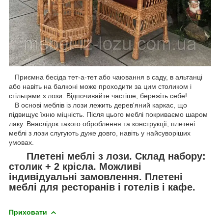
Приємна бесіда тет-а-тет або чаювання в саду, в альтанці
або навіть на балконі може проходити за цим столиком і
стільцями з лози. Відпочивайте частіше, бережіть себе!
В основі меблів із лози лежить дерев'яний каркас, що
підвищує їхню міцність. Після цього меблі покриваємо шаром
лаку. Внаслідок такого оброблення та конструкції, плетені
меблі з лози слугують дуже довго, навіть у найсуворіших
умовах.
Плетені меблі з лози. Склад набору:
столик + 2 крісла. Можливі
індивідуальні замовлення. Плетені
меблі для ресторанів і готелів і кафе.
Приховати