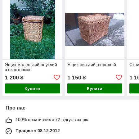
Ящик маленький опуклий
Ящик низький, середній
Скри
з окантовкою
1 200
1 150
1 1
₴
₴
Купити
Купити
Про нас
100% позитивних з 72 відгуків за рік
Працює з 08.12.2012