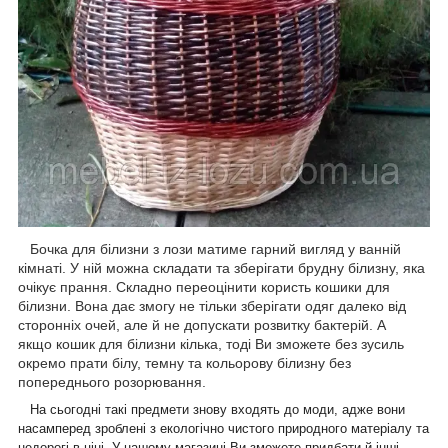
Бочка для білизни з лози матиме гарний вигляд у ванній
кімнаті. У ній можна складати та зберігати брудну білизну, яка
очікує прання. Складно переоцінити користь кошики для
білизни. Вона дає змогу не тільки зберігати одяг далеко від
сторонніх очей, але й не допускати розвитку бактерій. А
якщо кошик для білизни кілька, тоді Ви зможете без зусиль
окремо прати білу, темну та кольорову білизну без
попереднього розорювання.
На сьогодні такі предмети знову входять до моди, адже вони
насамперед зроблені з екологічно чистого природного матеріалу та
недорогі в ціні. У нашому магазині Ви зможете придбати й інші