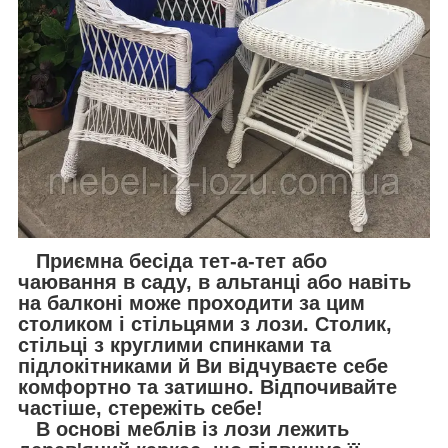
Приємна бесіда тет-а-тет або
чаювання в саду, в альтанці або навіть
на балконі може проходити за цим
столиком і стільцями з лози. Столик,
стільці з круглими спинками та
підлокітниками й Ви відчуваєте себе
комфортно та затишно. Відпочивайте
частіше, стережіть себе!
В основі меблів із лози лежить