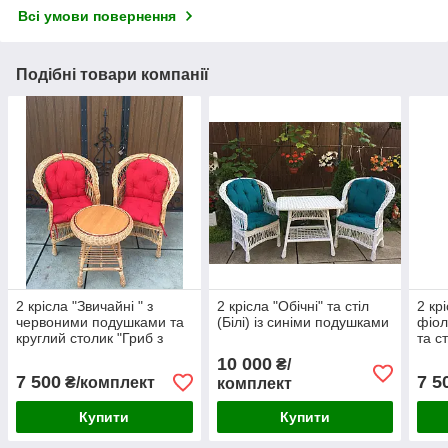
Всі умови повернення
Подібні товари компанії
2 крісла "Звичайні " з
2 крісла "Обічні" та стіл
2 крі
червоними подушками та
(Білі) із синіми подушками
фіо
круглий столик "Гриб з
та с
плитою"
"Обі
10 000
₴/
7 500
7 5
₴/комплект
комплект
Купити
Купити