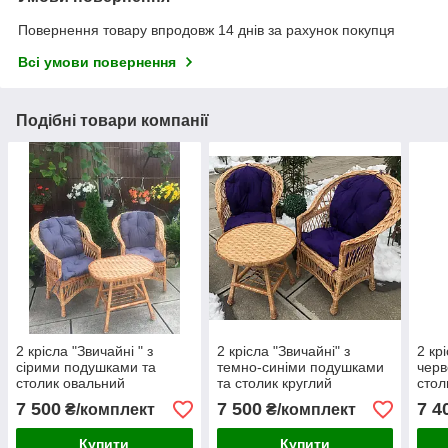
Повернення товару впродовж 14 днів за рахунок покупця
Всі умови повернення
Подібні товари компанії
2 крісла "Звичайні " з
2 крісла "Звичайні" з
2 кр
сірими подушками та
темно-синіми подушками
черв
столик овальний
та столик круглий
стол
"Звичайний"
"Обічний"
7 500
7 500
7 4
₴/комплект
₴/комплект
Купити
Купити