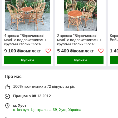
4 кресла "Відпочинкові
2 кресла "Відпочинкові
Корз
малі" с подлокотником +
малі" с подлокотниками +
Вибі
круглый столик "Коса"
круглый столик "Коса"
9 100
5 400
1 4
₴/комплект
₴/комплект
Купити
Купити
Про нас
100% позитивних з 72 відгуків за рік
Працює з 08.12.2012
м. Хуст
с. Іза вул. Центральна 39, Хуст, Україна