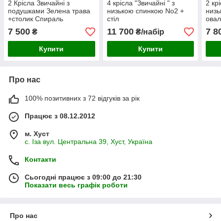
2 Крісла Звичайні з
4 крісла "Звичайні " з
2 кр
подушками Зелена трава
низькою спинкою No2 +
низь
+столик Спираль
стіл
овал
7 500
11 700
7 8
₴
₴/набір
Купити
Купити
Про нас
100% позитивних з 72 відгуків за рік
Працює з 08.12.2012
м. Хуст
с. Іза вул. Центральна 39, Хуст, Україна
Контакти
Сьогодні працює з 09:00 до 21:30
Показати весь графік роботи
Про нас