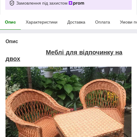
Замовлення під захистом
Опис
Характеристики
Доставка
Оплата
Умови п
Опис
Меблі для відпочинку на
двох