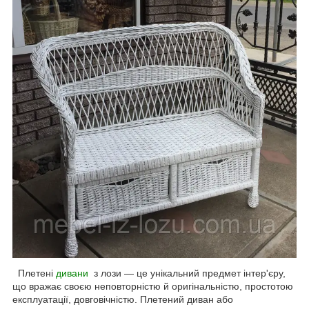
Плетені
дивани
з лози — це унікальний предмет інтер'єру,
що вражає своєю неповторністю й оригінальністю, простотою
експлуатації, довговічністю. Плетений диван або