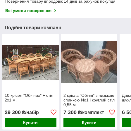
Повернення товару впродовж 14 днів за рахунок покупця
Всі умови повернення
Подібні товари компанії
10 крісел "Обічних" + стіл
2 крісла "Обічні" з низькою
Дива
2х1 м.
спинкою No1 і круглий стіл
шух
0,55 м.
29 300
7 300
6 5
₴/набір
₴/комплект
Купити
Купити