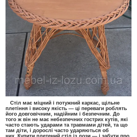
Стіл має міцний і потужний каркас, щільне
плетіння і високу якість — ці переваги роблять
його довговічним, надійним і безпечним. До
того ж він не має небезпечних гострих кутів, які
часто стають ударами та травмами дітей, та що
там діти, і дорослі часто ударяються об
них. Купити плетений стіл із лози — і забути про