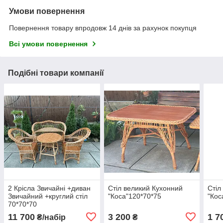
Умови повернення
Повернення товару впродовж 14 днів за рахунок покупця
Всі умови повернення
Подібні товари компанії
2 Крісла Звичайні +диван
Стіл великий Кухонний
Стіл
Звичайний +круглий стіл
"Коса"120*70*75
"Кос
70*70*70
11 700
3 200
1 7
₴/набір
₴