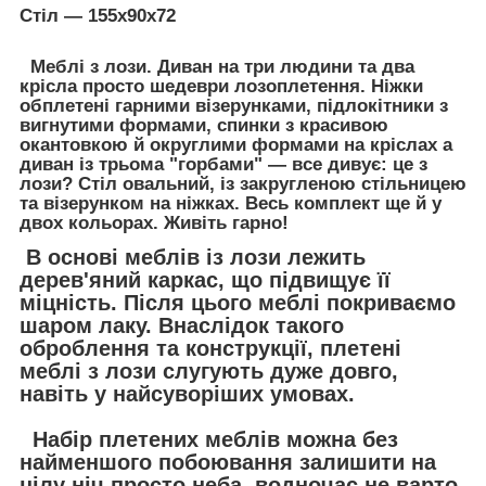
Стіл — 155х90х72
Меблі з лози. Диван на три людини та два
крісла просто шедеври лозоплетення. Ніжки
обплетені гарними візерунками, підлокітники з
вигнутими формами, спинки з красивою
окантовкою й округлими формами на кріслах а
диван із трьома "горбами" — все дивує: це з
лози? Стіл овальний, із закругленою стільницею
та візерунком на ніжках. Весь комплект ще й у
двох кольорах. Живіть гарно!
В основі меблів із лози лежить
дерев'яний каркас, що підвищує її
міцність. Після цього меблі покриваємо
шаром лаку. Внаслідок такого
оброблення та конструкції, плетені
меблі з лози слугують дуже довго,
навіть у найсуворіших умовах.
Набір плетених меблів можна без
найменшого побоювання залишити на
цілу ніч просто неба, водночас не варто