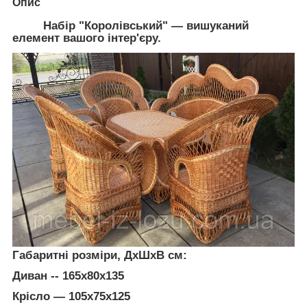
Опис
Набір "Королівський" — вишуканий
елемент вашого інтер'єру.
Габаритні розміри, ДхШхВ см:
Диван -- 165х80х135
Крісло — 105х75х125