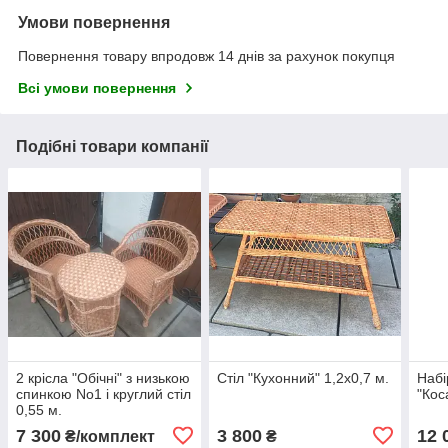
Умови повернення
Повернення товару впродовж 14 днів за рахунок покупця
Всі умови повернення
Подібні товари компанії
2 крісла "Обічні" з низькою
Стіл "Кухонний" 1,2х0,7 м.
Набі
спинкою No1 і круглий стіл
"Кос
0,55 м.
7 300
3 800
12 
₴/комплект
₴