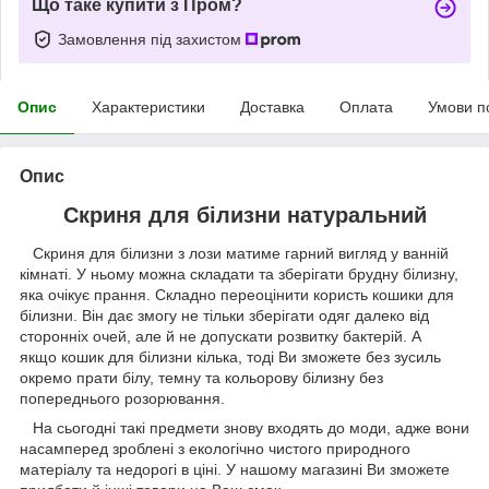
Що таке купити з Пром?
Замовлення під захистом
Опис
Характеристики
Доставка
Оплата
Умови п
Опис
Скриня
для білизни натуральний
Скриня для білизни з лози матиме гарний вигляд у ванній
кімнаті. У ньому можна складати та зберігати брудну білизну,
яка очікує прання. Складно переоцінити користь кошики для
білизни. Він дає змогу не тільки зберігати одяг далеко від
сторонніх очей, але й не допускати розвитку бактерій. А
якщо кошик для білизни кілька, тоді Ви зможете без зусиль
окремо прати білу, темну та кольорову білизну без
попереднього розорювання.
На сьогодні такі предмети знову входять до моди, адже вони
насамперед зроблені з екологічно чистого природного
матеріалу та недорогі в ціні. У нашому магазині Ви зможете