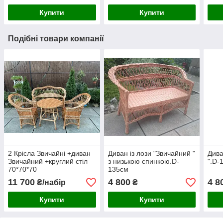
Купити
Купити
Подібні товари компанії
2 Крісла Звичайні +диван
Диван із лози "Звичайний "
Дива
Звичайний +круглий стіл
з низькою спинкою.D-
".D-
70*70*70
135см
11 700
4 800
4 8
₴/набір
₴
Купити
Купити