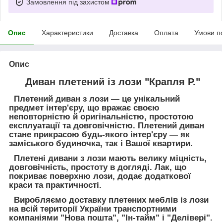
Замовлення під захистом
Опис
Характеристики
Доставка
Оплата
Умови п
Опис
Диван плетений із лози "Крапля Р."
Плетений диван з лози — це унікальний
предмет інтер'єру, що вражає своєю
неповторністю й оригінальністю, простотою
експлуатації та довговічністю. Плетений диван
стане прикрасою будь-якого інтер'єру — як
заміського будиночка, так і Вашої квартири.
Плетені дивани з лози мають велику міцність,
довговічність, простоту в догляді. Лак, що
покриває поверхню лози, додає додаткової
краси та практичності.
Виробляємо доставку плетених меблів із лози
на всій території України транспортними
компаніями "Нова пошта", "Ін-тайм" і "Делівері".