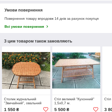
Умови повернення
Повернення товару впродовж 14 днів за рахунок покупця
Всі умови повернення
З цим товаром також замовляють
Столик журнальний
Стіл великий "Кухонний"
Стіл
"Звичайний", овальний
1,5х0,7 м.
1 550
5 500
3 8
₴
₴