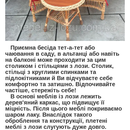
Приємна бесіда тет-а-тет або
чаювання в саду, в альтанці або навіть
на балконі може проходити за цим
столиком і стільцями з лози. Столик,
стільці з круглими спинками та
підлокітниками й Ви відчуваєте себе
комфортно та затишно. Відпочивайте
частіше, стережіть себе!
В основі меблів із лози лежить
дерев'яний каркас, що підвищує її
міцність. Після цього меблі покриваємо
шаром лаку. Внаслідок такого
оброблення та конструкції, плетені
меблі з лози слугують дуже довго.