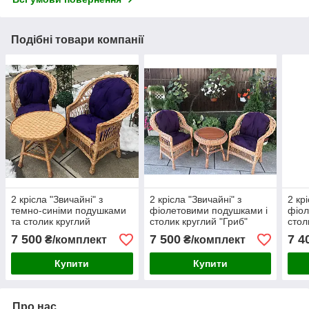
Подібні товари компанії
2 крісла "Звичайні" з
2 крісла "Звичайні" з
2 кр
темно-синіми подушками
фіолетовими подушками і
фіол
та столик круглий
столик круглий "Гриб"
стол
"Обічний"
7 500
7 500
7 4
₴/комплект
₴/комплект
Купити
Купити
Про нас