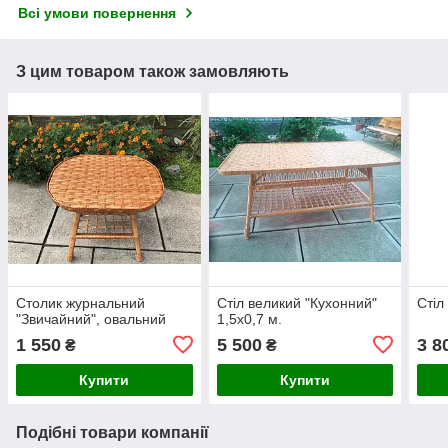
Всі умови повернення
З цим товаром також замовляють
Столик журнальний
Стіл великий "Кухонний"
Стіл
"Звичайний", овальний
1,5х0,7 м.
1 550
5 500
3 8
₴
₴
Купити
Купити
Подібні товари компанії