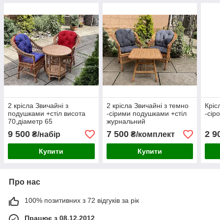
2 крісла Звичайні з
2 крісла Звичайні з темно
Кріс
подушками +стіл висота
-сірими подушками +стіл
-сір
70,діаметр 65
журнальний
9 500
7 500
2 9
₴/набір
₴/комплект
Купити
Купити
Про нас
100% позитивних з 72 відгуків за рік
Працює з 08.12.2012