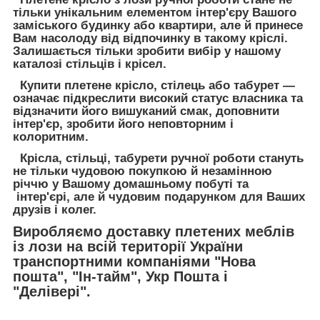
тільки унікальним елементом інтер'єру Вашого
заміського будинку або квартири, але й принесе
Вам насолоду від відпочинку в такому кріслі.
Залишається тільки зробити вибір у нашому
каталозі стільців і крісел.
Купити плетене крісло, стілець або табурет —
означає підкреслити високий статус власника та
відзначити його вишуканий смак, доповнити
інтер'єр, зробити його неповторним і
колоритним.
Крісла, стільці, табурети ручної роботи стануть
не тільки чудовою покупкою й незамінною
річчю у Вашому домашньому побуті та
інтер'єрі, але й чудовим подарунком для Ваших
друзів і колег.
Виробляємо доставку плетених меблів
із лози на всій території України
транспортними компаніями "Нова
пошта", "Ін-тайм", Укр Пошта і
"Делівері".