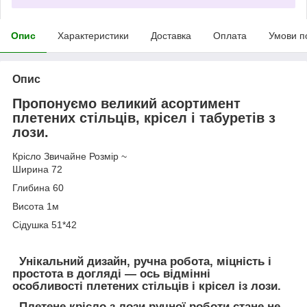
Опис
Характеристики
Доставка
Оплата
Умови п
Опис
Пропонуємо великий асортимент
плетених стільців, крісел і табуретів з
лози.
Крісло Звичайне Розмір ~
Ширина 72
Глибина 60
Висота 1м
Сідушка 51*42
Унікальний дизайн, ручна робота, міцність і
простота в догляді — ось відмінні
особливості плетених стільців і крісел із лози.
Плетене крісло з лози ручної роботи стане не