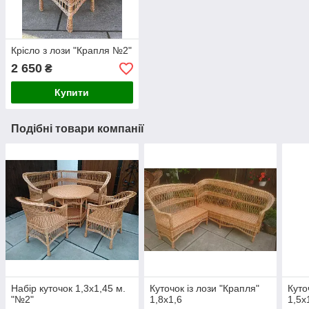
Крісло з лози "Крапля №2"
2 650
₴
Купити
Подібні товари компанії
Набір куточок 1,3х1,45 м.
Куточок із лози "Крапля"
Куто
"№2"
1,8х1,6
1,5х