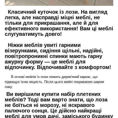
Класичний куточок із лози. На вигляд
легка, але насправді міцні меблі, не
тільки для прикрашання, але й для
ефективного використання! Вам ці меблі
слугуватимуть довго!
Ніжки меблів увиті гарними
візерунками, сидіння щільні, надійні,
повітропроникні спинки мають гарну
ажурну форму — це меблі для
відпочинку. Відпочивайте з комфортом!
В основі меблів із лози лежить дерев'яний каркас, що
підвищує їхню міцність. Після цього меблі покриваємо шаром
лаку.
Ви вирішили купити набір плетених
меблів? Тоді вам варто знати, що лоза
не боїться ні морозу, ні яскравого
палючого сонця. Це дійсно найкращі
меблі для умов дачі, заміського будинку