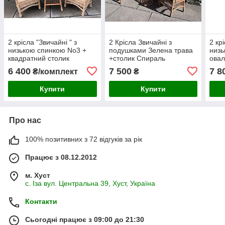
2 крісла "Звичайні " з
2 Крісла Звичайні з
2 кр
низькою спинкою No3 +
подушками Зелена трава
низь
квадратний столик
+столик Спираль
овал
"Обічний"
6 400
7 500
7 8
₴/комплект
₴
Купити
Купити
Про нас
100% позитивних з 72 відгуків за рік
Працює з 08.12.2012
м. Хуст
с. Іза вул. Центральна 39, Хуст, Україна
Контакти
Сьогодні працює з 09:00 до 21:30