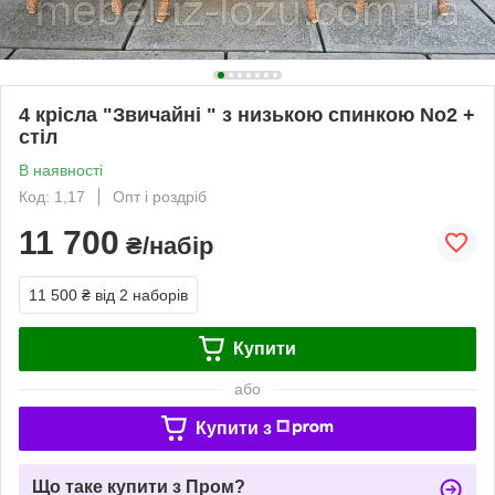
4 крісла "Звичайні " з низькою спинкою No2 +
стіл
В наявності
Код: 1,17
Опт і роздріб
11 700
₴/набір
11 500 ₴
від 2 наборів
Купити
або
Купити з
Що таке купити з Пром?