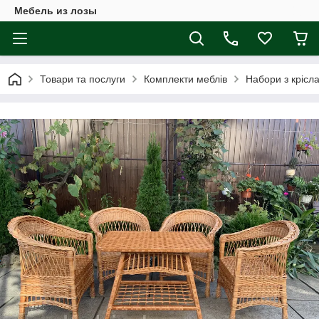
Мебель из лозы
Товари та послуги
Комплекти меблів
Набори з крісл