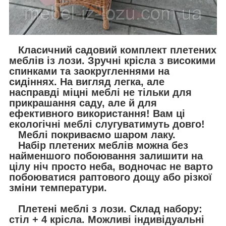
Класичний садовий комплект плетених
меблів із лози. Зручні крісла з високими
спинками та заокругленнями на
сидіннях. На вигляд легка, але
насправді міцні меблі не тільки для
прикрашання саду, але й для
ефективного використання! Вам ці
екологічні меблі слугуватимуть довго!
Меблі покриваємо шаром лаку.
Набір плетених меблів можна без
найменшого побоювання залишити на
цілу ніч просто неба, водночас не варто
побоюватися раптового дощу або різкої
зміни температури.
Плетені меблі з лози. Склад набору:
стіл + 4 крісла. Можливі індивідуальні