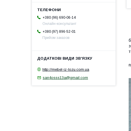
+380 (96) 690-06-14
Онлайн-консультант
+380 (97) 896-52-01
Я
Прийом заказов
б
з
т
Н
п
http://mebel-iz-lozu.com.ua
Р
san4osss13a@gmail.com