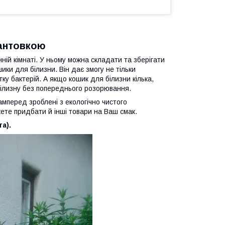
кантовкою
ій кімнаті. У ньому можна складати та зберігати
ики для білизни. Він дає змогу не тільки
ку бактерій. А якщо кошик для білизни кілька,
 білизну без попереднього розорювання.
мперед зроблені з екологічно чистого
жете придбати й інші товари на Ваш смак.
а).