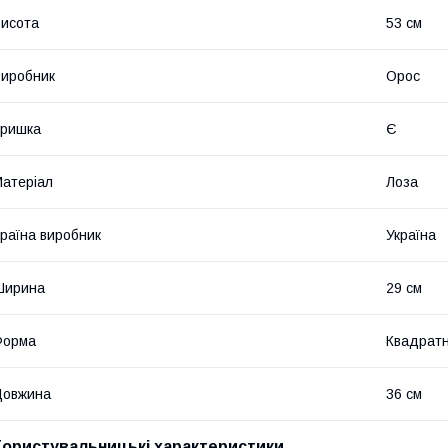
исота
53 см
иробник
Орос
Кришка
Є
атеріал
Лоза
раїна виробник
Україна
Ширина
29 см
Форма
Квадрат
Довжина
36 см
Користувальницькі характеристики