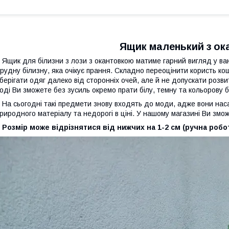
Ящик маленький з о
щик для білизни з лози з окантовкою матиме гарний вигляд у ванн
рудну білизну, яка очікує прання. Складно переоцінити користь кош
берігати одяг далеко від сторонніх очей, але й не допускати розвит
оді Ви зможете без зусиль окремо прати білу, темну та кольорову
а сьогодні такі предмети знову входять до моди, адже вони наса
риродного матеріалу та недорогі в ціні. У нашому магазині Ви змо
озмір може відрізнятися від нижчих на 1-2 см (ручна робот