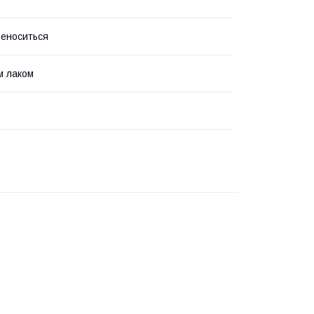
реноситься
м лаком