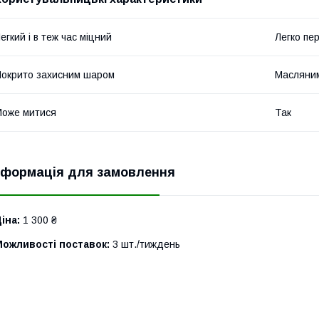
егкий і в теж час міцний
Легко пе
окрито захисним шаром
Масляни
оже митися
Так
нформація для замовлення
іна:
1 300 ₴
Можливості поставок:
3 шт./тиждень